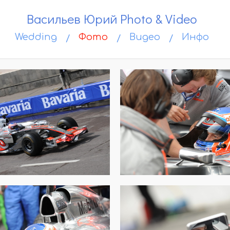
Ваcильев Юрий Photo & Video
Wedding
Фото
Видео
Инфо
/
/
/